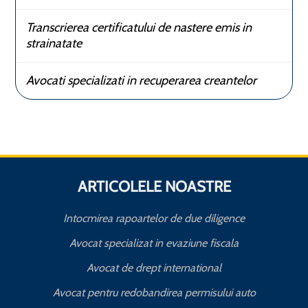
Transcrierea certificatului de nastere emis in
strainatate
Avocati specializati in recuperarea creantelor
ARTICOLELE NOASTRE
Intocmirea rapoartelor de due diligence
Avocat specializat in evaziune fiscala
Avocat de drept international
Avocat pentru redobandirea permisului auto