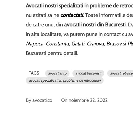
Avocatii nostri specializati in probleme de retro
nu ezitati sa ne
contactati
. Toate informatiile d
de catre unul din
avocatii nostri din Bucuresti
. D
in alta localitate, va putem pune in contact cu av
Napoca
,
Constanta
,
Galati
,
Craiova
,
Brasov
si
Pl
Bucuresti pentru detalii.
TAGS
avocat anrp
avocat bucuresti
avocat retroce
avocati specializati in probleme de retrocedari
By
avocati.co
On
noiembrie 22, 2022