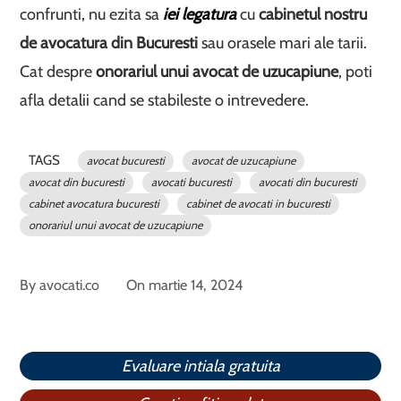
confrunti, nu ezita sa
iei legatura
cu
cabinetul nostru
de avocatura din Bucuresti
sau orasele mari ale tarii.
Cat despre
onorariul unui avocat de uzucapiune
, poti
afla detalii cand se stabileste o intrevedere.
TAGS
avocat bucuresti
avocat de uzucapiune
avocat din bucuresti
avocati bucuresti
avocati din bucuresti
cabinet avocatura bucuresti
cabinet de avocati in bucuresti
onorariul unui avocat de uzucapiune
By
avocati.co
On
martie 14, 2024
Evaluare intiala gratuita