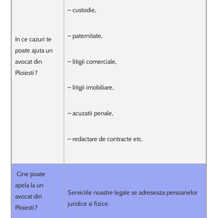
– custodie,
– paternitate,
In ce cazuri te
poate ajuta un
avocat din
– litigii comerciale,
Ploiesti?
– litigii imobiliare,
– acuzatii penale,
– redactare de contracte etc.
Cine poate
apela la un
Serviciile noastre legale se adreseaza persoanelor
avocat din
juridice si fizice.
Ploiesti?