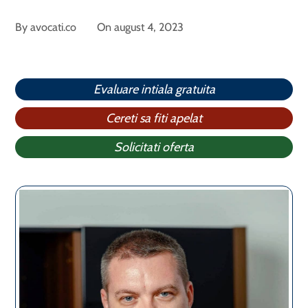
By
avocati.co
On
august 4, 2023
Evaluare intiala gratuita
Cereti sa fiti apelat
Solicitati oferta