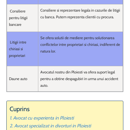
Consiliere si reprezentare legala in cazurile de litigii
Consiliere
cu banca. Putem reprezenta clientii cu procura.
pentru litigii
bancare
Se ofera solutii de mediere pentru solutionarea
Litigii intre
conflictelor intre proprietari si chiriasi, indiferent de
chiriasi si
natura lor.
proprietari
Avocatul nostru din Ploiesti va ofera suport legal
Daune auto
pentru a obtine despagubiri in urma unui accident
auto.
Cuprins
Avocat cu experienta in Ploiesti
Avocat specializat in divorturi in Ploiesti