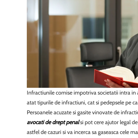
Infractiunile comise impotriva societatii intra i
atat tipurile de infractiuni, cat si pedepsele pe c
Persoanele acuzate si gasite vinovate de infract
avocati de drept penal
si pot cere ajutor legal d
astfel de cazuri si va incerca sa gaseasca cele mai