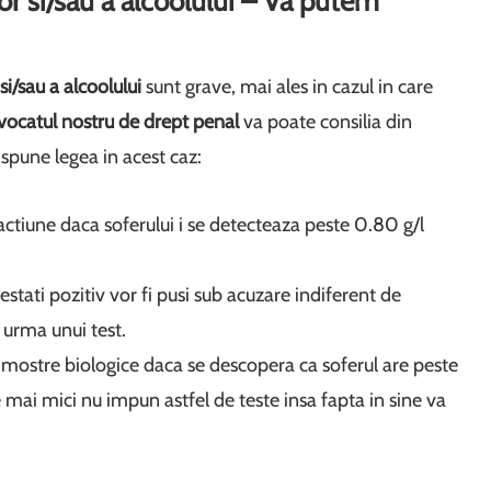
r si/sau a alcoolului – Va putem
si/sau a alcoolului
sunt grave, mai ales in cazul in care
vocatul nostru de drept penal
va poate consilia din
e spune legea in acest caz:
actiune daca soferului i se detecteaza peste 0.80 g/l
testati pozitiv vor fi pusi sub acuzare indiferent de
 urma unui test.
mostre biologice daca se descopera ca soferul are peste
e mai mici nu impun astfel de teste insa fapta in sine va