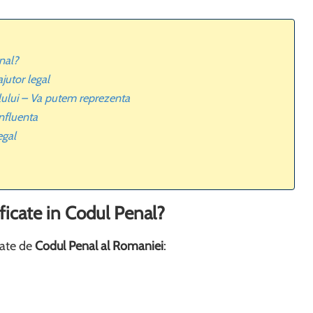
enal?
jutor legal
olului – Va putem reprezenta
nfluenta
egal
ificate in Codul Penal?
nate de
Codul Penal al Romaniei
: