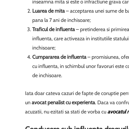
inseamna mita si este o infractiune grava car
Luarea de mita
– acceptarea unei sume de ban
pana la 7 ani de inchisoare;
Traficul de influenta
– pretinderea si primirea
influenta, care activeaza in institutiile sta
inchisoare;
Cumpararea de influenta
– promisiunea, oferi
cu influenta, in schimbul unor favoruri este c
de inchisoare.
Iata doar cateva cazuri de fapte de coruptie pentr
un
avocat penalist cu experienta
. Daca va confr
acuzatii, nu ezitati sa stati de vorba cu
avocatul 