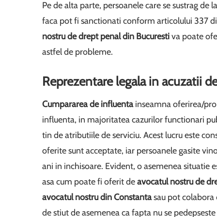
Pe de alta parte, persoanele care se sustrag de l
faca pot fi sanctionati conform articolului 337 d
nostru de drept penal din Bucuresti
va poate ofer
astfel de probleme.
Reprezentare legala in acuzatii d
Cumpararea de influenta
inseamna oferirea/prom
influenta, in majoritatea cazurilor functionari pub
tin de atributiile de serviciu. Acest lucru este c
oferite sunt acceptate, iar persoanele gasite vi
ani in inchisoare. Evident, o asemenea situatie 
asa cum poate fi oferit de
avocatul nostru de dr
avocatul nostru din Constanta
sau pot colabora
de stiut de asemenea ca fapta nu se pedepsest