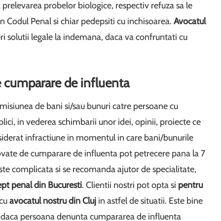
a prelevarea probelor biologice, respectiv refuza sa le
in Codul Penal si chiar pedepsiti cu inchisoarea.
Avocatul
i solutii legale la indemana, daca va confruntati cu
e cumparare de influenta
isiunea de bani si/sau bunuri catre persoane cu
lici, in vederea schimbarii unor idei, opinii, proiecte ce
onsiderat infractiune in momentul in care bani/bunurile
novate de cumparare de influenta pot petrecere pana la 7
este complicata si se recomanda ajutor de specialitate,
ept penal din Bucuresti
. Clientii nostri pot opta si
pentru
 cu
avocatul nostru din Cluj
in astfel de situatii. Este bine
e daca persoana denunta cumpararea de influenta