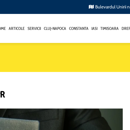
Bulevardul Unirii nr
OME
ARTICOLE
SERVICII
CLUJ-NAPOCA
CONSTANTA
IASI
TIMISOARA
DREP
PR