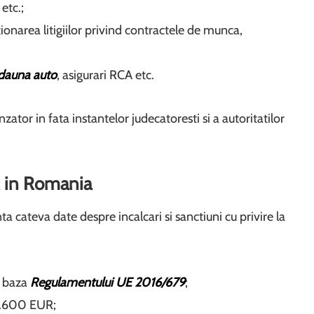
etc.;
utionarea litigiilor privind contractele de munca,
dauna auto
, asigurari RCA etc.
tor in fata instantelor judecatoresti si a autoritatilor
R in Romania
ta cateva date despre incalcari si sanctiuni cu privire la
n baza
Regulamentului UE 2016/679
;
37.600 EUR;