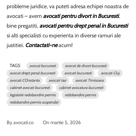
probleme juridice, va puteti adresa echipei noastra de
avocati – avem
avocati pentru divort in Bucuresti
,
bine pregatiti,
avocati pentru drept penal in Bucuresti
si alti specialisti cu experienta in diverse ramuri ale
justitiei.
Contactati-ne
acum!
TAGS
avocat bucuresti
avocat de divort bucuresti
avocat drept penal bucuresti
avocati bucuresti
avocati Cluj
avocati COnstanta
avocati Iasi
avocati Timisoara
cabinet avocati bucuresti
cabinet avocatura bucuresti
legislatie redobandire permis
redobandire permis
redobandire permis suspendat
By
avocati.co
On
martie 5, 2026