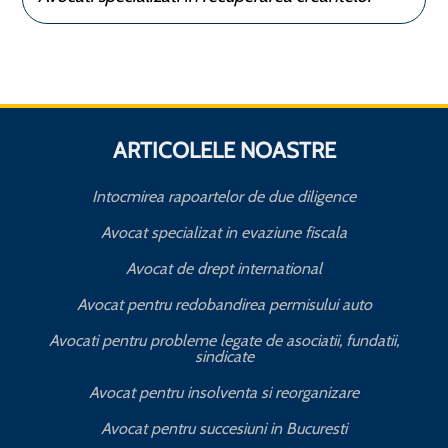
ARTICOLELE NOASTRE
Intocmirea rapoartelor de due diligence
Avocat specializat in evaziune fiscala
Avocat de drept international
Avocat pentru redobandirea permisului auto
Avocati pentru probleme legate de asociatii, fundatii,
sindicate
T
Avocat pentru insolventa si reorganizare
Avocat pentru succesiuni in Bucuresti