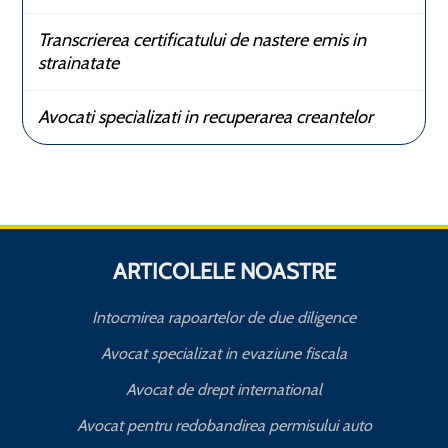
Transcrierea certificatului de nastere emis in
strainatate
Avocati specializati in recuperarea creantelor
ARTICOLELE NOASTRE
Intocmirea rapoartelor de due diligence
Avocat specializat in evaziune fiscala
Avocat de drept international
Avocat pentru redobandirea permisului auto