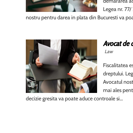
demararea act
Legea nr. 77/ 
nostru pentru darea in plata din Bucuresti va po
Avocat de d
Law
Fiscalitatea 
dreptului. Leg
Avocatul nostr
mai ales pent
decizie gresita va poate aduce controale si…