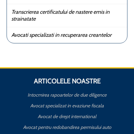
Transcrierea certificatului de nastere emis in
strainatate
Avocati specializati in recuperarea creantelor
ARTICOLELE NOASTRE
Intocmirea rapoartelor de due diligence
Avocat specializat in evaziune fiscala
Avocat de drept international
Avocat pentru redobandirea permisului auto