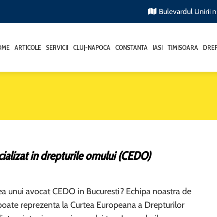
Bulevardul Unirii nr
OME
ARTICOLE
SERVICII
CLUJ-NAPOCA
CONSTANTA
IASI
TIMISOARA
DREP
ializat in drepturile omului (CEDO)
rea unui avocat CEDO in Bucuresti? Echipa noastra de
e poate reprezenta la Curtea Europeana a Drepturilor