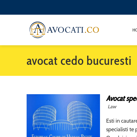
H
avocat cedo bucuresti
Avocat spec
Law
Esti in cauta
specialisti t