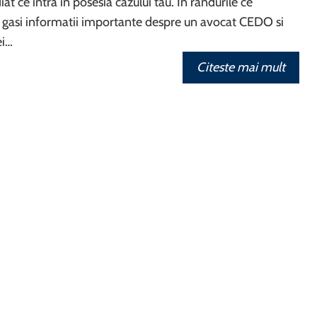
t ce intra in posesia cazului tau. In randurile ce
 gasi informatii importante despre un avocat CEDO si
ei…
Citeste mai mult