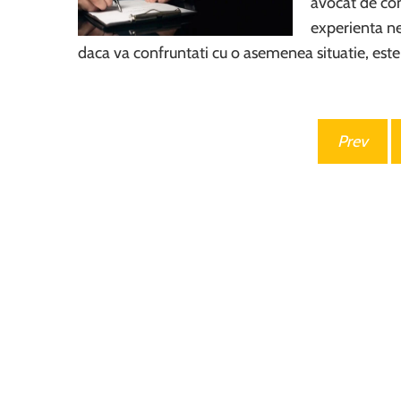
avocat de con
experienta ne
daca va confruntati cu o asemenea situatie, est
Paginație
Prev
articole